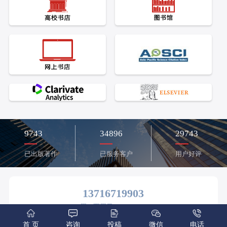
9743
34896
29743
已出版著作
已服务客户
用户好评
13716719903
周一至周日9:00 - 22:00
zazhibest@sina.com
487671807
首 页
咨询
投稿
微信
电话