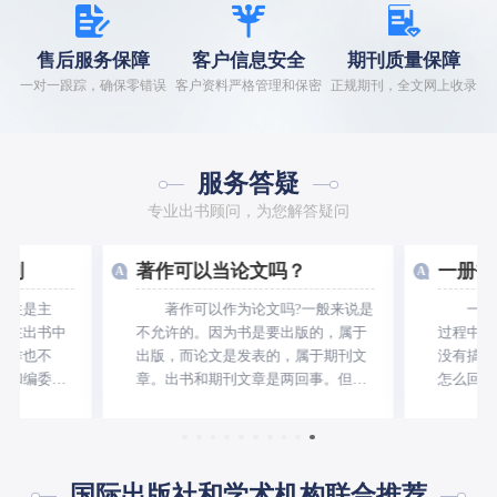
售后服务保障
客户信息安全
期刊质量保障
一对一跟踪，确保零错误
客户资料严格管理和保密
正规期刊，全文网上收录
服务答疑
专业出书顾问，为您解答疑问
区别
著作可以当论文吗？
一册书
A
A
往往是主
著作可以作为论文吗?一般来说是
一册书
人在出书中
不允许的。因为书是要出版的，属于
过程中经
工作也不
出版，而论文是发表的，属于期刊文
没有搞清
编和编委是
章。出书和期刊文章是两回事。但
怎么回事
别如
是，如果一本书是在期刊上发表的，
的选择。
数不一
就属于论文的范畴。 首先，书为
不一样
属于编委中
什么能出版? 4-5万字以上的学术
整的书，
就是主编或
论文，属于学术专著和著作。既然是
上、中、
国际出版社和学术机构联合推荐
可以参编出
学术论文，就可以发表在合适的期刊
非常多的