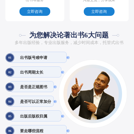
立即咨询
立即咨询
为您解决论著出书6大问题
多年出版经验，专业出版服务，减少时间成本，托管式出书
出书版号难申请
01
出书周期太长
02
是否是正规图书
03
是否可以正常加分
04
出版后版权归属
05
要走哪些流程
06