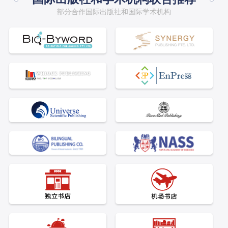
而且主编编
上。此时，该书属于论文。但是，出
的安排，
部分合作国际出版社和国际学术机构
多。 区别
版一本书的学术价值要高于单篇文
次只需要
来说，主
章。写出来的作品基本都是发表而不
部分内
但编委不
是发表，这也是我们说作品一般不能
如：一本
认可编委的
作为论文的原因。 其次，发表作
分是上册
的职称等级
品和发表论文的区别。 1.字数上
分是下册
称加分也多
有差异。发表的字
号，可以